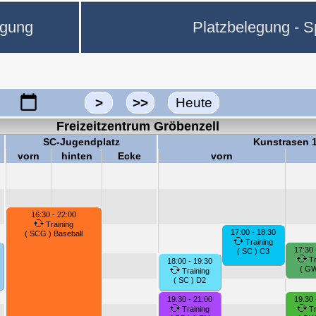
egung
Platzbelegung - Sp
>
>>
Heute
Freizeitzentrum Gröbenzell
SC-Jugendplatz
Kunstrasen 
vorn
hinten
Ecke
vorn
16:30 - 22:00
Training
17:00 - 18:30
( SCG ) Baseball
Training
17:30 
( SC ) C3
Tr
18:00 - 19:30
( GW
Training
( SC ) D2
19:30 - 21:00
19:30 
Training
Tr