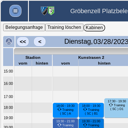
Gröbenzell Platzbel
Belegungsanfrage
Training löschen
Kabinen
Dienstag,
<<
<
Stadion
Kunstrasen 2
vorn
hinten
vorn
hinten
15:00
16:00
17:00
17:30 - 19:30
Training
18:00 - 19:30
18:00 - 19:30
18:00
( SC ) D1
Training
Training
( SC ) A
( SC ) B1
19:00
19:30 - 21:00
19:30 - 21:00
Training
Training
20:00