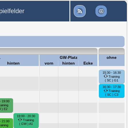
ielfelder
1
GW-Platz
ohne
hinten
vorn
hinten
Ecke
15:30 - 16:30
Training
( SC ) G1
16:30 - 17:30
Training
( SC ) C3
- 19:00
aining
 ) E2
19:00 - 20:30
Training
- 21:00
( GW ) A1
aining