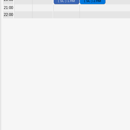
( SC ) 1.HM
( SC ) 2.HM
21:00
22:00