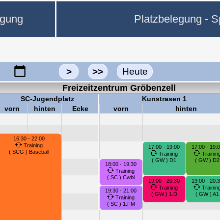
egung
Platzbelegung - Sp
>
>>
Heute
Freizeitzentrum Gröbenzell
SC-Jugendplatz
Kunstrasen 1
vorn
hinten
Ecke
vorn
hinten
16:30 - 22:00
Training
17:00 - 19:00
17:00 - 19:
( SCG ) Baseball
Training
Trainin
( GW ) D1
( GW ) D2
18:00 - 19:30
Training
( SC ) Cwbl
19:00 - 20:30
19:00 - 20:
Training
Trainin
19:30 - 21:00
( GW ) 1.D
( GW ) A1
Training
( SC ) 1.FM