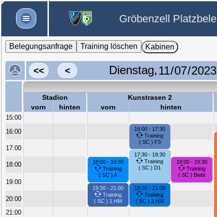
Gröbenzell Platzbel
Belegungsanfrage
Training löschen
Kabinen
Dienstag,
<<
<
Stadion
Kunstrasen 2
vorn
hinten
vorn
hinten
15:00
16:00 - 17:30
16:00
Training
( SC ) F3
17:00
17:30 - 19:30
Training
18:00 - 19:30
18:00 - 19:30
18:00
( SC ) D1
Training
Training
( SC ) A
( SC ) Bwbl
19:00
19:30 - 21:00
19:30 - 21:00
Training
Training
20:00
( SC ) 1.HM
( SC ) 2.HM
21:00