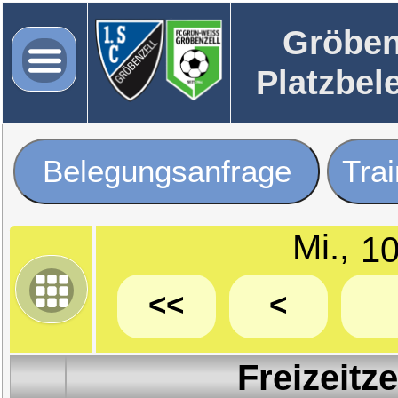
Gröben
Platzbel
Belegungsanfrage
Tra
Mi.,
<<
<
Freizeitz