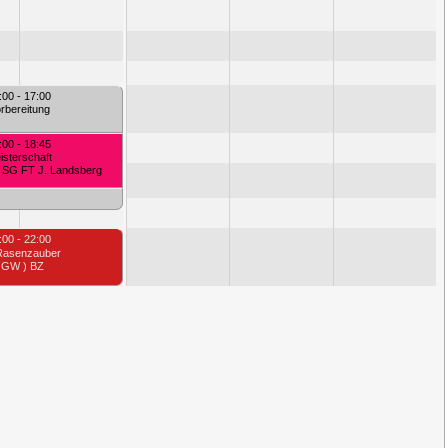
:00 - 17:00
rbereitung
:00 - 18:45
isterschaft
- SG FT J. Landsberg
:00 - 22:00
asenzauber
 GW ) BZ