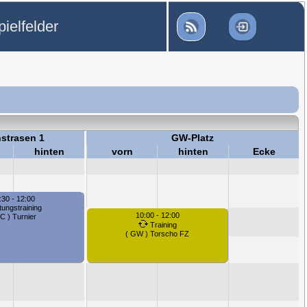
ielfelder
strasen 1
GW-Platz
hinten
vorn
hinten
Ecke
:30 - 12:00
tungstraining
10:00 - 12:00
C ) Turnier
Training
( GW ) Torscho FZ