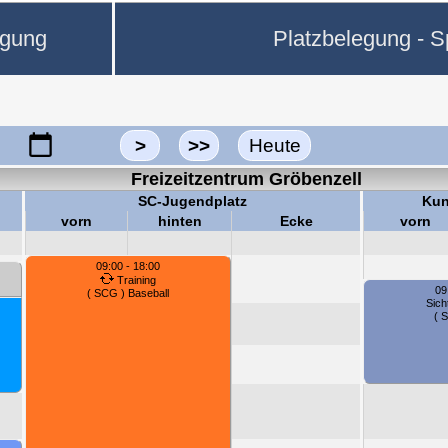
egung
Platzbelegung - Sp
>
>>
Heute
Freizeitzentrum Gröbenzell
SC-Jugendplatz
Kun
vorn
hinten
Ecke
vorn
09:00 - 18:00
Training
09
( SCG ) Baseball
Sich
( S