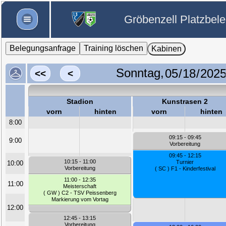
Gröbenzell Platzbel
Belegungsanfrage
Training löschen
Kabinen
Sonntag,
<<
<
Stadion
Kunstrasen 2
vorn
hinten
vorn
hinten
8:00
09:15 - 09:45
9:00
Vorbereitung
09:45 - 12:15
10:15 - 11:00
Turnier
10:00
Vorbereitung
( SC ) F1 - Kinderfestival
11:00 - 12:35
11:00
Meisterschaft
( GW ) C2 - TSV Peissenberg
Markierung vom Vortag
12:00
12:45 - 13:15
Vorbereitung