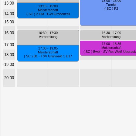
13:00 - 16:00
13:00
Turnier
13:15 - 15:00
( SC ) F2
Meisterschaft
14:00
( SC ) 2.HM - GW Gröbenzell
15:00
16:00
16:30 - 17:30
16:30 - 17:00
Vorbereitung
Vorbereitung
17:00 - 18:35
17:00
Meisterschaft
17:30 - 19:05
( SC ) Bwbl - SV Rot-Weiß Überack
Meisterschaft
18:00
( SC ) B1 - TSV Grünwald 1 U17
19:00
20:00