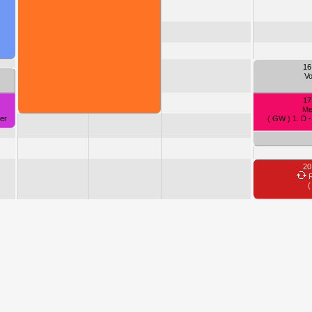
16
Vo
17
Me
er
( GW ) 1. D 
20
R
(