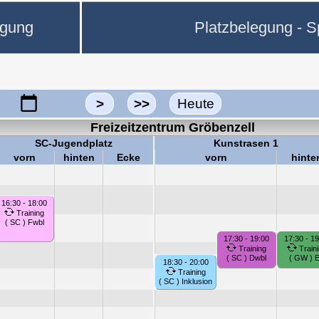
egung
Platzbelegung - Sp
>
>>
Heute
Freizeitzentrum Gröbenzell
SC-Jugendplatz
Kunstrasen 1
vorn
hinten
Ecke
vorn
hinte
16:30 - 18:00
Training
( SC ) Fwbl
17:30 - 19:00
17:30 - 19
Training
Traini
( SC ) Dwbl
( GW ) 
18:30 - 20:00
Training
( SC ) Inklusion