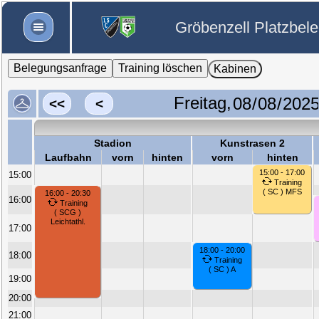
Gröbenzell Platzbel
Belegungsanfrage
Training löschen
Kabinen
Freitag,
<<
<
Stadion
Kunstrasen 2
Laufbahn
vorn
hinten
vorn
hinten
15:00 - 17:00
15:00
Training
( SC ) MFS
16:00 - 20:30
16:00
Training
( SCG )
Leichtathl.
17:00
18:00 - 20:00
18:00
Training
( SC ) A
19:00
20:00
21:00