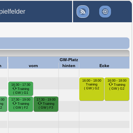
ielfelder
GW-Platz
n
vorn
hinten
Ecke
16:00 - 18:00
16:00 - 18:00
Training
16:30 - 17:30
Training
( GW ) G2
( GW ) G2
Training
( GW ) G1
:00
17:30 - 19:00
17:30 - 19:00
ng
Training
Training
E2
( GW ) F2
( GW ) F3