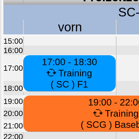
SC-
vorn
15:00
16:00
17:00 - 18:30
17:00
Training
( SC ) F1
18:00
19:00
19:00 - 22:
Training
20:00
( SCG ) Baseb
21:00
22:00