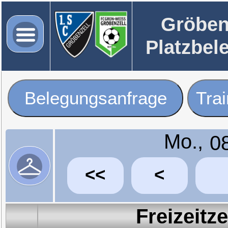
Gröben
Platzbel
Belegungsanfrage
Tra
Mo.,
<<
<
Freizeitz