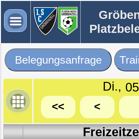
Gröben
Platzbel
Belegungsanfrage
Tra
Di.,
<<
<
Freizeitz