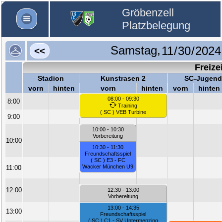
Gröbenzell
Platzbelegung
Samstag,
<<
Freize
Stadion
Kunstrasen 2
SC-Jugend
vorn
hinten
vorn
hinten
vorn
hinten
08:00 - 09:30
8:00
Training
( SC ) VEB Turbine
9:00
10:00 - 10:30
Vorbereitung
10:00
10:30 - 11:30
Freundschaftsspiel
( SC ) E3 - FC
Wacker München U9
11:00
12:00
12:30 - 13:00
Vorbereitung
13:00 - 14:35
13:00
Freundschaftsspiel
( SC ) C1 - SV Untermenzing