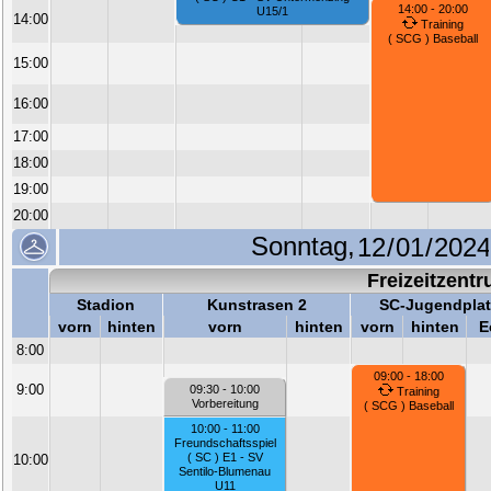
14:00 - 20:00
U15/1
14:00
Training
( SCG ) Baseball
15:00
16:00
17:00
18:00
19:00
20:00
Sonntag,
Freizeitzent
Stadion
Kunstrasen 2
SC-Jugendplat
vorn
hinten
vorn
hinten
vorn
hinten
E
8:00
09:00 - 18:00
9:00
09:30 - 10:00
Training
Vorbereitung
( SCG ) Baseball
10:00 - 11:00
Freundschaftsspiel
( SC ) E1 - SV
10:00
Sentilo-Blumenau
U11