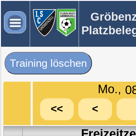
Gröbenz
Platzbele
Training löschen
Mo.,
<<
<
Freizeitz